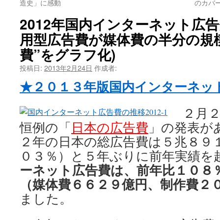
造史」に感動
のカバ
2012年国内インターネット広告
用型広告費が媒体費の半分の規模
費”をグラフ化)
投稿日:
2013年2月24日
作成者:
★２０１３年版国内インターネッ
２月２
恒例の「
日本の広告費
」の発表が
２年の日本の総広告費は５兆８９
０３％）と５年ぶりに前年実績を
ーネット広告費は、前年比１０８
（媒体費６６２９億円、制作費２
ました。