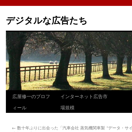
コ
ン
デジタルな広告たち
テ
ン
ツ
へ
ス
キ
ッ
プ
広屋修一のプロフ
インターネット広告市
ィール
場規模
←
数十年ぶりに出会った「汽車会社 蒸気機関車製
“データ・サ