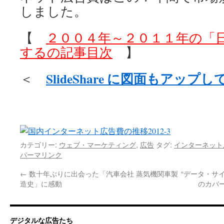
しました。
【
２００４年～２０１１年の「
するの記事目次
】
SlideShare に図面もアッ
＜
カテゴリー:
ウェブ・マーケティング
,
広告
タグ:
インターネット
パーマリンク
←
数十年ぶりに出会った「汽車会社 蒸気機関車製
“データ・サ
造史」に感動
のカバ
デジタルな広告たち