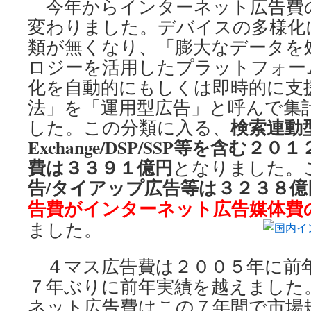
今年からインターネット広告費
変わりました。デバイスの多様化
類が無くなり、「膨大なデータを
ロジーを活用したプラットフォー
化を自動的にもしくは即時的に支
法」を「運用型広告」と呼んで集
検索連動型
した。この分類に入る、
Exchange/DSP/SSP等を含む
費は３３９１億円
となりました。
告/タイアップ広告等は３２３８億
告費がインターネット広告媒体費
ました。
４マス広告費は２００５年に前
７年ぶりに前年実績を越えました
ネット広告費はこの７年間で市場