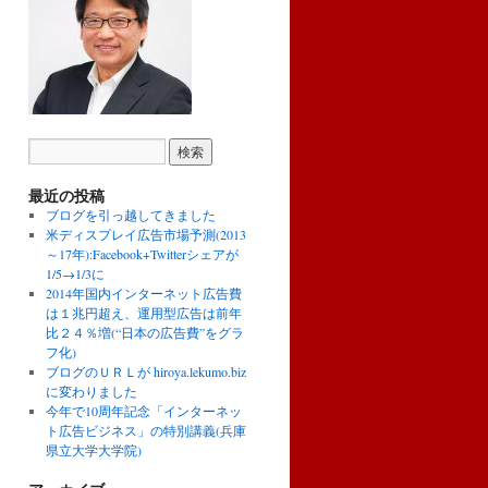
最近の投稿
ブログを引っ越してきました
米ディスプレイ広告市場予測(2013
～17年):Facebook+Twitterシェアが
1/5→1/3に
2014年国内インターネット広告費
は１兆円超え、運用型広告は前年
比２４％増(“日本の広告費”をグラ
フ化)
ブログのＵＲＬが hiroya.lekumo.biz
に変わりました
今年で10周年記念「インターネッ
ト広告ビジネス」の特別講義(兵庫
県立大学大学院)