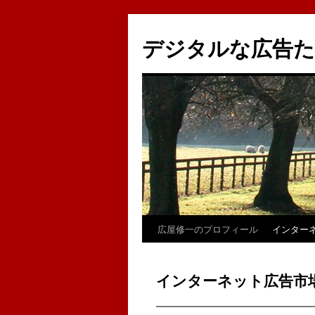
コ
ン
デジタルな広告
テ
ン
ツ
へ
ス
キ
ッ
プ
広屋修一のプロフィール
インター
インターネット広告市
━━━━━━━━━━━━━━