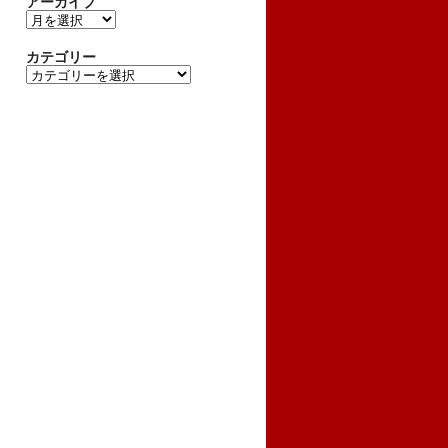
アーカイブ
ア
ー
カ
カテゴリー
イ
カ
ブ
テ
ゴ
リ
ー