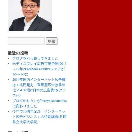
最近の投稿
ブログを引っ越してきました
米ディスプレイ広告市場予測(2013
～17年):Facebook+Twitterシェアが
1/5→1/3に
2014年国内インターネット広告費
は１兆円超え、運用型広告は前年
比２４％増(“日本の広告費”をグラ
フ化)
ブログのＵＲＬが hiroya.lekumo.biz
に変わりました
今年で10周年記念「インターネッ
ト広告ビジネス」の特別講義(兵庫
県立大学大学院)