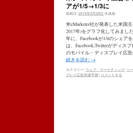
アが1/5→1/3に
投稿日:
2015年3月29日
作成者:
米eMarketer社が発表した
2017年)をグラフ化してみま
年に、Facebookが1/4のシェア
は、Facebook,Twitterがデ
のモバイル・ディスプレイ広告売
続きを読む
→
カテゴリー:
ウェブ・マーケティング
,
ソ
プレイ広告市場予測
|
コメントする