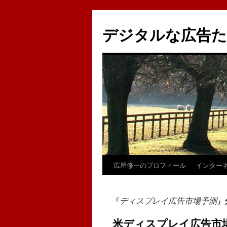
コ
ン
デジタルな広告
テ
ン
ツ
へ
ス
キ
ッ
プ
広屋修一のプロフィール
インター
ディスプレイ広告市場予測
「
」
米ディスプレイ広告市場予測(