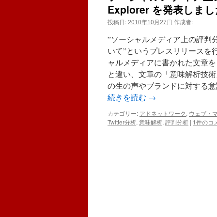
Explorer を発表しま
投稿日:
2010年10月27日
作成者:
”ソーシャルメディア上の評判分析ツー
いて”というプレスリリースを行いました。
ャルメディアに書かれた文章を
と違い、文章の「意味解析技術
の生の声やブランドに対する意
続きを読む
→
カテゴリー:
アドネットワーク
,
ウェブ・
Twitter分析
,
意味解析
,
評判分析
|
1件のコ