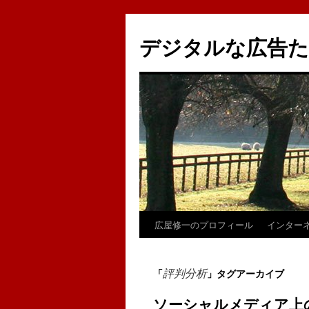
コ
ン
デジタルな広告
テ
ン
ツ
へ
ス
キ
ッ
プ
広屋修一のプロフィール
インター
評判分析
「
」タグアーカイブ
ソーシャルメディア上の評判