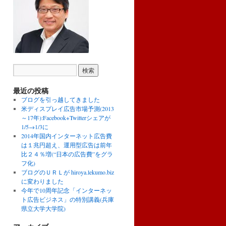
最近の投稿
ブログを引っ越してきました
米ディスプレイ広告市場予測(2013
～17年):Facebook+Twitterシェアが
1/5→1/3に
2014年国内インターネット広告費
は１兆円超え、運用型広告は前年
比２４％増(“日本の広告費”をグラ
フ化)
ブログのＵＲＬが hiroya.lekumo.biz
に変わりました
今年で10周年記念「インターネッ
ト広告ビジネス」の特別講義(兵庫
県立大学大学院)