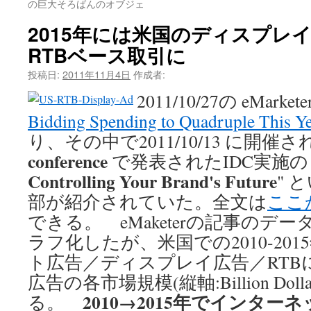
の巨大そろばんのオブジェ
2015年には米国のディスプレイ
RTBベース取引に
投稿日:
2011年11月4日
作成者:
2011/10/27の eMarkete
Bidding Spending to Quadruple This Y
り、その中で2011/10/13 に開催
conference
で発表されたIDC実施の 
Controlling Your Brand's Future
" 
部が紹介されていた。全文は
ここ
できる。 eMaketerの記事のデ
ラフ化したが、米国での2010-20
ト広告／ディスプレイ広告／RTB
広告の各市場規模(縦軸:Billion Do
2010→2015年でインタ
る。