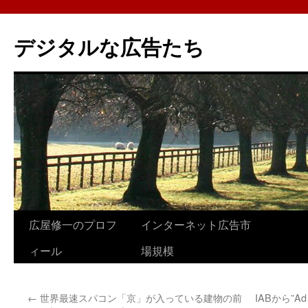
コ
ン
デジタルな広告たち
テ
ン
ツ
へ
ス
キ
ッ
プ
広屋修一のプロフ
インターネット広告市
ィール
場規模
←
世界最速スパコン「京」が入っている建物の前
IABから”Ad 