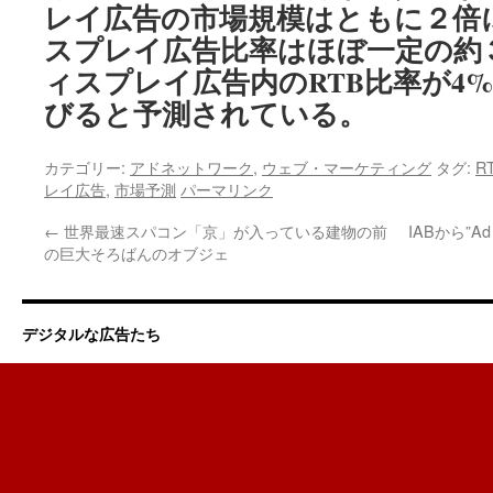
レイ広告の市場規模はともに２倍
スプレイ広告比率はほぼ一定の約
ィスプレイ広告内のRTB比率が4%
びると予測されている。
カテゴリー:
アドネットワーク
,
ウェブ・マーケティング
タグ:
R
レイ広告
,
市場予測
パーマリンク
←
世界最速スパコン「京」が入っている建物の前
IABから”Ad 
の巨大そろばんのオブジェ
デジタルな広告たち