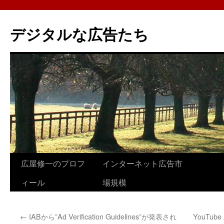
コ
ン
デジタルな広告たち
テ
ン
ツ
へ
ス
キ
ッ
プ
広屋修一のプロフ
インターネット広告市
ィール
場規模
←
IABから”Ad Verification Guidelines”が発表され
YouTub