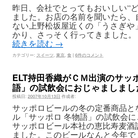
昨日、会社でとってもおいしい”ど
ました。お店の名前を聞いたら、
ない上野松坂屋近くの「うさぎや
かり、さっそく行ってきました。
続きを読む
→
カテゴリー:
スイーツ
,
東京
,
食
|
6件のコメント
ELT持田香織がＣＭ出演のサッ
語」の試飲会におじゃましまし
投稿日:
2007年10月13日
作成者:
サッポロビールの冬の定番商品と
ル「サッポロ 冬物語」の試飲会
サッポロビール本社の恵比寿麦酒
ました。このビールなんと今年で