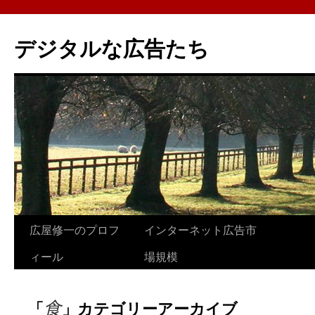
コ
ン
デジタルな広告たち
テ
ン
ツ
へ
ス
キ
ッ
プ
広屋修一のプロフ
インターネット広告市
ィール
場規模
食
「
」カテゴリーアーカイブ