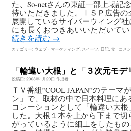
た、So-netさんの東証一部上場
待いただきました。ＩＳＰ広告の
展開しているサイバーウィング社
にも長くおつきあいいただいてい
続きを読む
→
カテゴリー:
ウェブ・マーケティング
,
スイーツ
,
日記
,
食
|
コメン
「輪違い大根」と「３次元モデ
投稿日:
2008年1月20日
作成者:
ＴＶ番組”COOL JAPAN”のテー
ン」で、取材の中で日本料理にあ
コレーションとして「輪違い大根
した。大根１本を上から下まで切
がっているように細工をしたもの