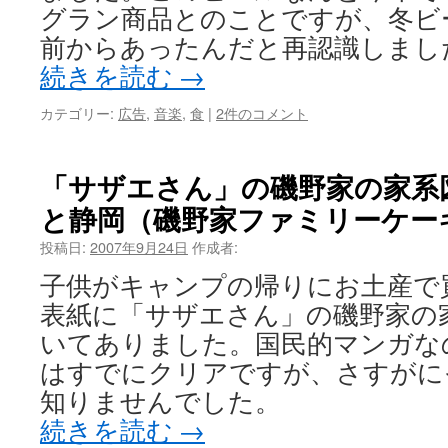
グラン商品とのことですが、冬ビ
前からあったんだと再認識しまし
続きを読む
→
カテゴリー:
広告
,
音楽
,
食
|
2件のコメント
「サザエさん」の磯野家の家系
と静岡（磯野家ファミリーケー
投稿日:
2007年9月24日
作成者:
子供がキャンプの帰りにお土産で
表紙に「サザエさん」の磯野家の
いてありました。国民的マンガな
はすでにクリアですが、さすがに
知りませんでした。
続きを読む
→