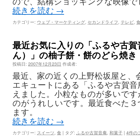
ので、結構ショッキングな映像で
続きを読む
→
カテゴリー:
ウェブ・マーケティング
,
セカンドライフ
,
テレビ
,
最近お気に入りの「ふるや古賀
ん）」の柚子餅・餅のどら焼き
投稿日:
2007年12月23日
作成者:
最近、家の近くの上野松坂屋と、
エキュートにある「ふるや古賀音
えました。小粒なものが多いです
のがうれしいです。最近食べた３
ます。
続きを読む
→
カテゴリー:
スイーツ
,
食
|
タグ:
ふるや古賀音庵
,
和菓子
|
4件の