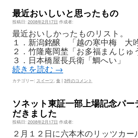
最近おいしいと思ったもの
投稿日:
2008年2月17日
作成者:
最近おいしかったものリスト。
１．新潟銘醸 「越の寒中梅 大
２．竹隆庵岡埜「お多福まんじゅ
３．日本橋屋長兵衛「鯛へい」
続きを読む
→
カテゴリー:
スイーツ
,
食
|
3件のコメント
ソネット東証一部上場記念パー
だきました
投稿日:
2008年2月17日
作成者:
２月１２日に六本木のリッツカー